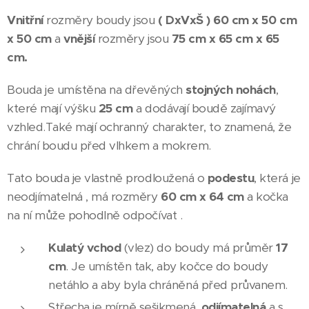
Vnitřní
rozměry boudy jsou
( DxVxŠ ) 60 cm x 50 cm
x 50 cm
a
vnější
rozměry jsou
75 cm x 65 cm x 65
cm.
Bouda je umístěna na dřevěných
stojných nohách
,
které mají výšku
25 cm
a dodávají boudě zajímavý
vzhled.Také mají ochranný charakter, to znamená, že
chrání boudu před vlhkem a mokrem.
Tato bouda je vlastně prodloužená o
podestu
, která je
neodjímatelná , má rozměry
60 cm x 64 cm
a kočka
na ní může pohodlně odpočívat .
Kulatý vchod
(vlez) do boudy má průměr
17
cm
. Je umístěn tak, aby kočce do boudy
netáhlo a aby byla chráněná před průvanem.
Střecha je mírně sešikmená,
odjímatelná
a s