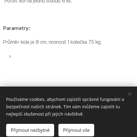
Počet kol na jednu boudu 6 ks.
Parametry:
Průměr kola je 8 cm, nosnost 1 kolečka 75 kg.
Používáme cookies, abychom zajistili správné fungování a
bezpečnost našich stránek. Tím vám můžeme zajistit tu
nejlepší zkušenost při jejich návštěvě.
© 2024 Boudy pro psy Jan Brožina
Přijmout nezbytné
Přijmout vše
Kvalitní psí boudy od českého výrobce
Cookies